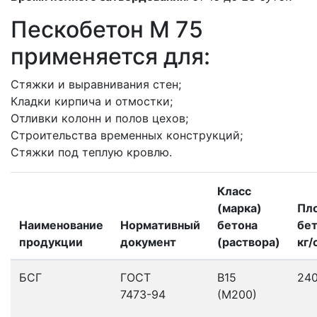
Пескобетон M 75
применяется для:
Стяжки и выравнивания стен;
Кладки кирпича и отмостки;
Отливки колонн и полов цехов;
Строительства временных конструкций;
Стяжки под теплую кровлю.
Класс
(марка)
Пл
Наименование
Нормативный
бетона
бет
продукции
документ
(раствора)
кг/
БСГ
ГОСТ
В15
24
7473-94
(М200)