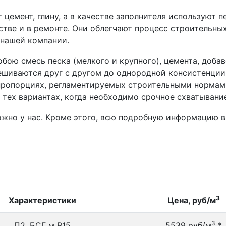
цемент, глину, а в качестве заполнителя используют п
стве и в ремонте. Они облегчают процесс строительны
 нашей компании.
бою смесь песка (мелкого и крупного), цемента, доб
ешиваются друг с другом до однородной консистенции
пропорциях, регламентируемых строительными нормам
 тех вариантах, когда необходимо срочное схватывани
ожно у нас. Кроме этого, всю подробную информацию в
3
Характеристики
Цена, руб/м
3
П2, БСГ м В15
5539 руб/м
*