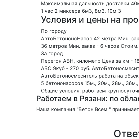
Максимальная дальность доставки 40
1 час
2 миксера
6м3, 8м3.
10м
3
Условия и цены на пр
По городу
АвтоБетононоНасос 42 метра Мин. зака
36 метров Мин. заказ - 6 часов Стоим.
За город
Перегон АБН, километр Цена за км - 18
АБС 9куб - 270 руб. АвтоБетоносмесите
АвтоБетоносмеситель работа на объекте
5 бетононасосов
15м., 20м., 28м., 36м.,
Общие условия: работаем круглосуточно
Работаем в Рязани: по обла
Наша компания "Бетон Всем " принимает 
Отве